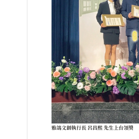
雅鴿文創執行長 呂昌熙 先生上台領獎