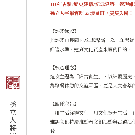
110年古蹟/歷史建築/紀念建築│管理
孫立人將軍官邸 & 壢景町，雙雙入圍！
【評鑑緣起】
此評鑑自民國102年起舉辦，為二年舉
維護水準，達到文化資產永續的目的。
【核心理念】
這次主題為「維古創生」，以維繫歷史
為聚餐休憩的交誼園區，更是人文薈萃
【團隊宗旨】
「用生活詮釋文化，用文化提升生活。
雅鴿文創持續推動著文創活動與古蹟活
長。