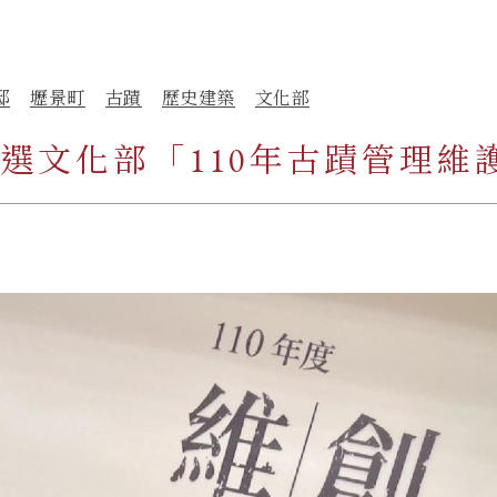
邸
壢景町
古蹟
歷史建築
文化部
選文化部「110年古蹟管理維