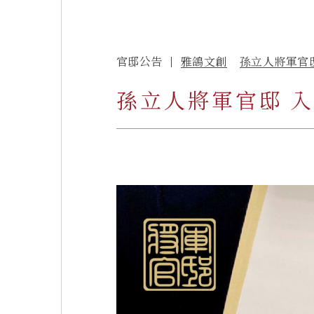
官邸公告
雅鴿文創
孫立人將軍官
孫立人將軍官邸 入