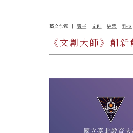
藝文沙龍
講座
文創
經營
科技
《文創大師》創新