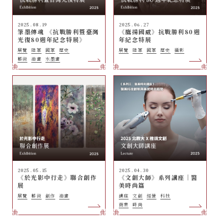
2025 . 08 . 19
2025 . 06 . 27
筆墨傳魂 《抗戰勝利暨臺灣
《鷹揚國威》抗戰勝利80週
光復80週年紀念特展》
年紀念特展
展覽
陸軍
國軍
歷史
展覽
陸軍
國軍
歷史
攝影
藝術
油畫
水墨畫
2025 . 05 . 15
2025 . 04 . 30
《於光影中行走》聯合創作
《文創大師》系列講座｜醫
展
美時尚篇
展覽
藝術
創作
油畫
講座
文創
經營
科技
商業
時尚