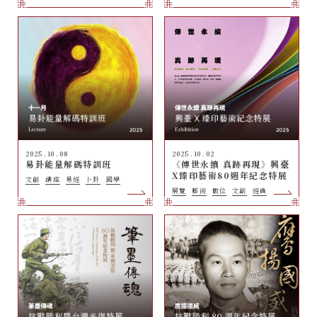
2025 . 10 . 08
2025 . 10 . 02
易卦能量解碼特訓班
《傳世永續 真跡再現》興臺
X臻印藝術80週年紀念特展
文創
講座
易經
卜卦
國學
展覽
藝術
數位
文創
經典