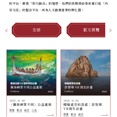
的平台，實現「世代融合」的理想，我們的長期使命是希冀打造「內
容交流」的整合平台，成為人文創意產業的孵化器。
全部
藝文展覽
2025 . 12 . 05
2025 . 11 . 04
《蘭海嶼眾不同》公益畫展
嚎嘯虛空的深處｜許智瑋
VR寫生計畫
展覽
藝術
創作
公益
展覽
藝術
創作